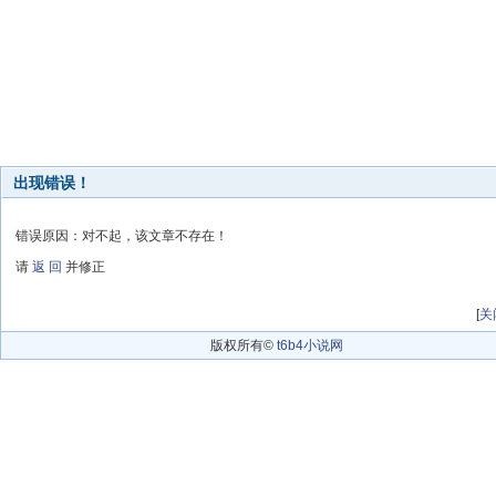
出现错误！
错误原因：对不起，该文章不存在！
请
返 回
并修正
[
关
版权所有©
t6b4小说网