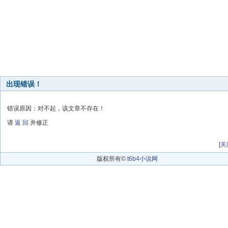
出现错误！
错误原因：对不起，该文章不存在！
请
返 回
并修正
[
关
版权所有©
t6b4小说网