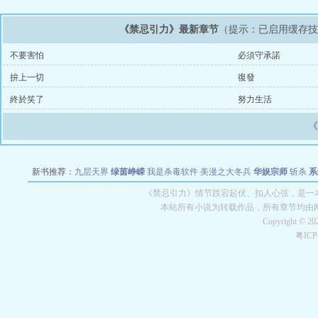
《禁忌引力》最新章节
（提示：已启用缓存
不要害怕
必須守承諾
拚上一切
復發
終於笑了
努力生活
新书推荐：
九层天界
绿茵峥嵘
我是杀毒软件
美漫之大冬兵
华娱宗师
斩杀
系
空城
战争天堂
混元道纪
教练万岁
都市全能巨星
绝对交易
全职武神
位面复制
《禁忌引力》情节跌宕起伏、扣人心弦，是一本
本站所有小说为转载作品，所有章节均由
Copyright © 2
粤IC