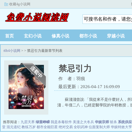
收藏4g小说网
首页
玄幻小说
修真小说
都市小说
穿越小说
t6b4小说网
>
> 禁忌引力最新章节列表
禁忌引力
作 者：羽痕
最后更新：2026-04-17 16:09:09
蘇淺淺曾說:「我從來不是什麼好人，所
淺，年僅二八，已經是醫學院的年輕教授，並.
推荐阅读：
九层天界
绿茵峥嵘
我是杀毒软件
美漫之大冬兵
华娱宗师
斩杀
系统供应
堂
混元道纪
教练万岁
都市全能巨星
绝对交易
全职武神
位面复制大师
华娱特效大亨